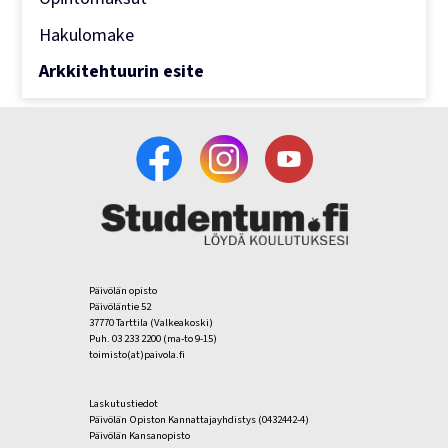
Hakulomake
Arkkitehtuurin esite
Päivölän opisto
Päivöläntie 52
37770 Tarttila (Valkeakoski)
Puh. 03 233 2200 (ma-to 9-15)
toimisto(at)paivola.fi
Laskutustiedot
Päivölän Opiston Kannattajayhdistys (0432442-4)
Päivölän Kansanopisto