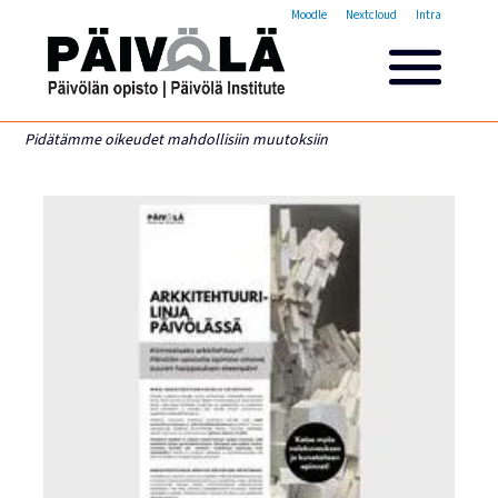
Opistovuosi
Moodle
Nextcloud
Intra
Yleisakatemia
Lyhytkurssit
Päivölän opisto
Pidätämme oikeudet mahdollisiin muutoksiin
Miksi valita Päivölän opisto
Opintomaksut
Opiskelijatarinoita
Opettajien esittelyt
Yhteystiedot
Tilat ja majoitus
Majoituspalvelut
Kokous- ja juhlatilat
Tarjoilut ja ruokailut
Leirit
Haku käynnissä