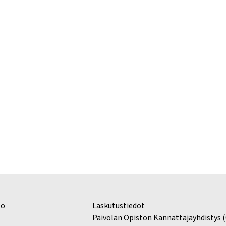
to
Laskutustiedot
2
Päivölän Opiston Kannattajayhdistys 