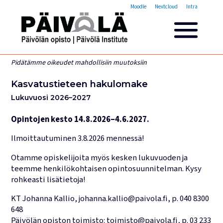
Opistovuosi
Moodle
Nextcloud
Intra
Yleisakatemia
Lyhytkurssit
Päivölän opisto
Pidätämme oikeudet mahdollisiin muutoksiin
Miksi valita Päivölän opisto
Kasvatustieteen hakulomake
Opintomaksut
Lukuvuosi 2026–2027
Opiskelijatarinoita
Opettajien esittelyt
Opintojen kesto 14.8.2026–4.6.2027.
Yhteystiedot
Ilmoittautuminen 3.8.2026 mennessä!
Tilat ja majoitus
Otamme opiskelijoita myös kesken lukuvuoden ja
Majoituspalvelut
teemme henkilökohtaisen opintosuunnitelman. Kysy
Kokous- ja juhlatilat
rohkeasti lisätietoja!
Tarjoilut ja ruokailut
KT Johanna Kallio, johanna.kallio@paivola.fi, p. 040 8300
Leirit
648
Päivölän opiston toimisto: toimisto@paivola.fi, p. 03 233
Haku käynnissä