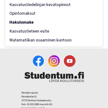
Kasvatustiedelinjan kevätopinnot
Opintomaksut
Hakulomake
Kasvatustieteen esite
Matematiikan osaaminen kuntoon
Päivölän opisto
Päivöläntie 52
37770 Tarttila (Valkeakoski)
Puh. 03 233 2200 (ma-to 9-15)