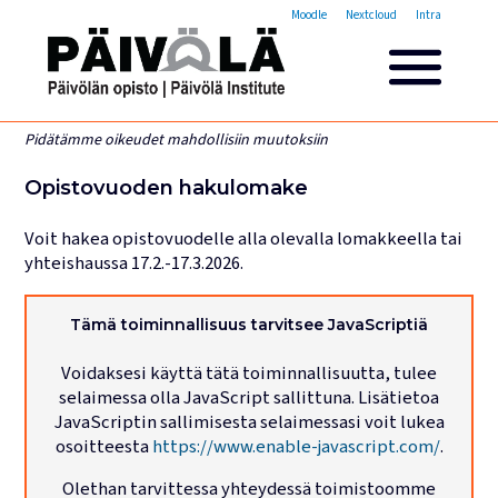
Opistovuosi
Moodle
Nextcloud
Intra
Yleisakatemia
Lyhytkurssit
Päivölän opisto
Pidätämme oikeudet mahdollisiin muutoksiin
Miksi valita Päivölän opisto
Opistovuoden hakulomake
Opintomaksut
Opiskelijatarinoita
Voit hakea opistovuodelle alla olevalla lomakkeella tai
Opettajien esittelyt
yhteishaussa 17.2.-17.3.2026.
Yhteystiedot
Tilat ja majoitus
Tämä toiminnallisuus tarvitsee JavaScriptiä
Majoituspalvelut
Voidaksesi käyttä tätä toiminnallisuutta, tulee
Kokous- ja juhlatilat
selaimessa olla JavaScript sallittuna. Lisätietoa
Tarjoilut ja ruokailut
JavaScriptin sallimisesta selaimessasi voit lukea
osoitteesta
https://www.enable-javascript.com/
.
Leirit
Olethan tarvittessa yhteydessä toimistoomme
Haku käynnissä