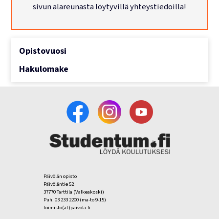
sivun alareunasta löytyvillä yhteystiedoilla!
Lukujärjestykset
Opistovuosi
Hakulomake
Päivölän opisto
Päivöläntie 52
37770 Tarttila (Valkeakoski)
Puh. 03 233 2200 (ma-to 9-15)
toimisto(at)paivola.fi